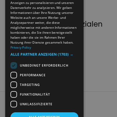
Anzeigen zu personalisieren und unseren
NORWEGIAN
Datenverkehr zu analysieren. Wir geben
GERMAN
Informationen über Ihre Nutzung unserer
Website auch an unsere Werbe- und
Folgen Sie uns auf sozialen
Analysepartner weiter, die diese
möglicherweise mit anderen Informationen
Medien
kombinieren, die Sie ihnen bereitgestellt
haben oder die sie im Rahmen Ihrer
Nutzung ihrer Dienste gesammelt haben.
Privacy Policy
ALLE PARTNER ANZEIGEN
(1703) →
UNBEDINGT ERFORDERLICH
PERFORMANCE
TARGETING
FUNKTIONALITÄT
Accessibility Statement
UNKLASSIFIZIERTE
Data Protection Policy
Contact Us