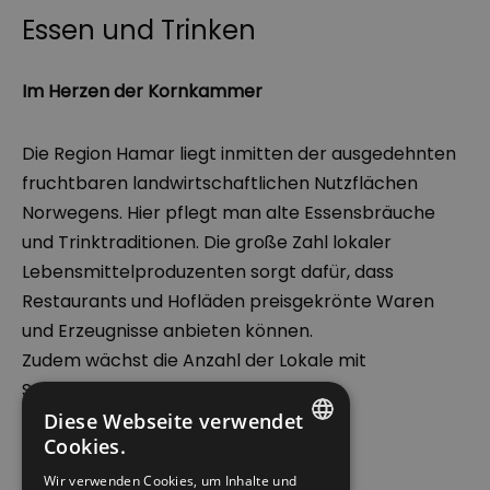
Essen und Trinken
Im Herzen der Kornkammer
Die Region Hamar liegt inmitten der ausgedehnten
fruchtbaren landwirtschaftlichen Nutzflächen
Norwegens. Hier pflegt man alte Essensbräuche
und Trinktraditionen. Die große Zahl lokaler
Lebensmittelproduzenten sorgt dafür, dass
Restaurants und Hofläden preisgekrönte Waren
und Erzeugnisse anbieten können.
Zudem wächst die Anzahl der Lokale mit
Spezialitäten aus allen Herren Länder.
Diese Webseite verwendet
Cookies.
Lassen Sie es sich gut schmecken!
ENGLISH
Wir verwenden Cookies, um Inhalte und