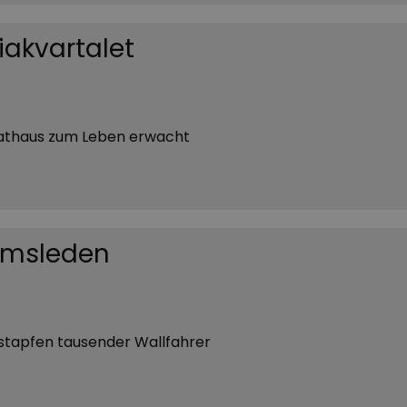
iakvartalet
Rathaus zum Leben erwacht
rimsleden
stapfen tausender Wallfahrer