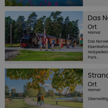
Das N
Ort
Hamar
Das Norwe
Eisenbahns
Holzpellet
Park…
Stra
Ort
Hamar
Überwältig