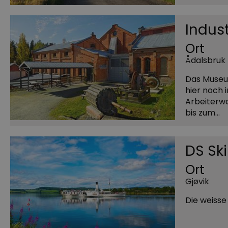
Indus
Ort
Ådalsbruk
Das Museum
hier noch
Arbeiterwo
bis zum…
DS Sk
Ort
Gjøvik
Die weiss