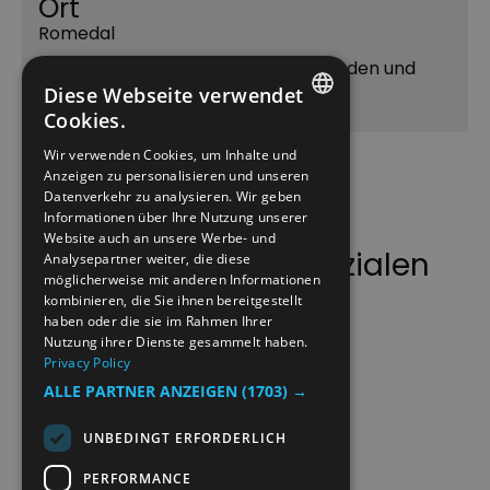
Ort
Romedal
Nostalgische und freundliche Landladen und
Caterer
Diese Webseite verwendet
Cookies.
ENGLISH
Wir verwenden Cookies, um Inhalte und
Anzeigen zu personalisieren und unseren
NORWEGIAN
Datenverkehr zu analysieren. Wir geben
GERMAN
Informationen über Ihre Nutzung unserer
Website auch an unsere Werbe- und
Folgen Sie uns auf sozialen
Analysepartner weiter, die diese
möglicherweise mit anderen Informationen
Medien
kombinieren, die Sie ihnen bereitgestellt
haben oder die sie im Rahmen Ihrer
Nutzung ihrer Dienste gesammelt haben.
Privacy Policy
ALLE PARTNER ANZEIGEN
(1703) →
UNBEDINGT ERFORDERLICH
PERFORMANCE