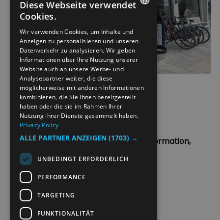
Diese Webseite verwendet
Cookies.
ENGLISH
Wir verwenden Cookies, um Inhalte und
Anzeigen zu personalisieren und unseren
NORWEGIAN
Datenverkehr zu analysieren. Wir geben
GERMAN
Informationen über Ihre Nutzung unserer
Website auch an unsere Werbe- und
Analysepartner weiter, die diese
Telefon:
+47612 89 800
möglicherweise mit anderen Informationen
kombinieren, die Sie ihnen bereitgestellt
haben oder die sie im Rahmen Ihrer
Email:
post@radareiseliv.no
Nutzung ihrer Dienste gesammelt haben.
Privacy Policy
ALLE PARTNER ANZEIGEN
(1703) →
Adresse:
Hamarregionen Touristeninformation,
Strandgata 45, 2317 Hamar
UNBEDINGT ERFORDERLICH
PERFORMANCE
TARGETING
FUNKTIONALITÄT