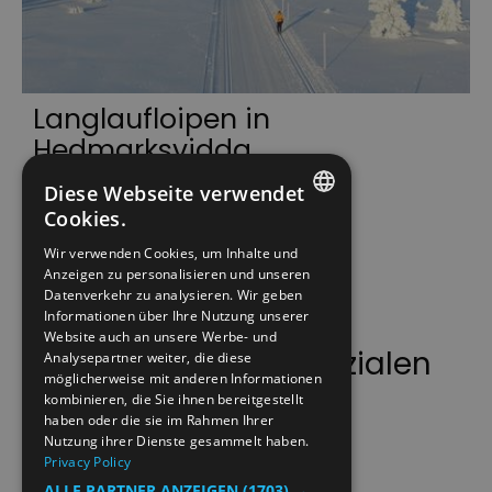
Langlaufloipen in
Hedmarksvidda
Diese Webseite verwendet
300 km Langlaufloipe
K
Cookies.
ENGLISH
Wir verwenden Cookies, um Inhalte und
Anzeigen zu personalisieren und unseren
NORWEGIAN
Datenverkehr zu analysieren. Wir geben
GERMAN
Informationen über Ihre Nutzung unserer
Website auch an unsere Werbe- und
Folgen Sie uns auf sozialen
Analysepartner weiter, die diese
möglicherweise mit anderen Informationen
Medien
kombinieren, die Sie ihnen bereitgestellt
haben oder die sie im Rahmen Ihrer
Nutzung ihrer Dienste gesammelt haben.
Privacy Policy
ALLE PARTNER ANZEIGEN
(1703) →