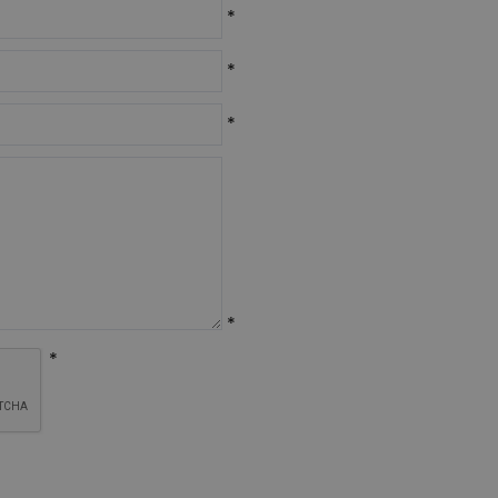
*
*
*
*
*