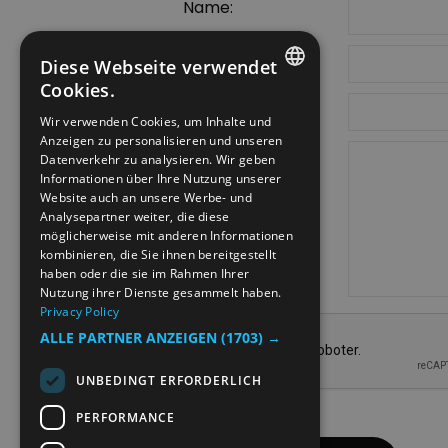
Name:
Nachname:
Diese Webseite verwendet
Cookies.
E-Mail-Adresse
ENGLISH
Wir verwenden Cookies, um Inhalte und
Anzeigen zu personalisieren und unseren
NORWEGIAN
Kommentare:
Datenverkehr zu analysieren. Wir geben
GERMAN
Informationen über Ihre Nutzung unserer
Website auch an unsere Werbe- und
Analysepartner weiter, die diese
möglicherweise mit anderen Informationen
kombinieren, die Sie ihnen bereitgestellt
haben oder die sie im Rahmen Ihrer
Nutzung ihrer Dienste gesammelt haben.
Privacy Policy
ALLE PARTNER ANZEIGEN
(1703) →
UNBEDINGT ERFORDERLICH
PERFORMANCE