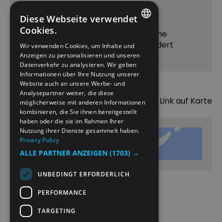
Frei
Kostenlos
Diese Webseite verwendet
Cookies.
Hinweis: Die Preise sind unverbindliche
ENGLISH
Preisangaben, die jederzeit abgeändert
Wir verwenden Cookies, um Inhalte und
werden können.
Anzeigen zu personalisieren und unseren
NORWEGIAN
Datenverkehr zu analysieren. Wir geben
GERMAN
Informationen über Ihre Nutzung unserer
Website auch an unsere Werbe- und
Analysepartner weiter, die diese
Karte
Link auf Karte
möglicherweise mit anderen Informationen
kombinieren, die Sie ihnen bereitgestellt
haben oder die sie im Rahmen Ihrer
Nutzung ihrer Dienste gesammelt haben.
Privacy Policy
Karte
ALLE PARTNER ANZEIGEN
(1703) →
UNBEDINGT ERFORDERLICH
PERFORMANCE
TARGETING